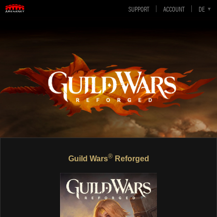
SUPPORT
ACCOUNT
EN-GB
EN-US
DE
ES
FR
®
Guild Wars
Reforged